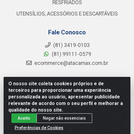
RESFRIADOS
UTENSÍLIOS, ACESSÓRIOS E DESCARTÁVEIS
Fale Conosco
(81) 3419-0103
(81) 99111-0579
ecommerce@atacamax.com.br
O nosso site coleta cookies próprios e de
Atacamax Importadora de Alimentos LTDA - RODOVIA BR-
terceiros para proporcionar uma experiência
101 - SUL, KM 79,60 GP E GALPAO:D - Muribeca, Jaboatão dos
personalizada ao usuário, apresentar publicidade
Guararapes - PE, 54355-010 - CNPJ 08.305.623/0001-84
relevante de acordo com o seu perfil e melhorar a
qualidade do nosso site.
Aceito
Negar não essenciais
Preferências de Cookies