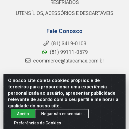
RESFRIADOS
UTENSÍLIOS, ACESSÓRIOS E DESCARTÁVEIS
Fale Conosco
(81) 3419-0103
(81) 99111-0579
ecommerce@atacamax.com.br
O nosso site coleta cookies próprios e de
Atacamax Importadora de Alimentos LTDA - RODOVIA BR-
terceiros para proporcionar uma experiência
101 - SUL, KM 79,60 GP E GALPAO:D - Muribeca, Jaboatão dos
personalizada ao usuário, apresentar publicidade
Guararapes - PE, 54355-010 - CNPJ 08.305.623/0001-84
relevante de acordo com o seu perfil e melhorar a
qualidade do nosso site.
Aceito
Negar não essenciais
Preferências de Cookies