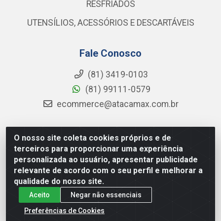
RESFRIADOS
UTENSÍLIOS, ACESSÓRIOS E DESCARTÁVEIS
Fale Conosco
(81) 3419-0103
(81) 99111-0579
ecommerce@atacamax.com.br
O nosso site coleta cookies próprios e de
Atacamax Importadora de Alimentos LTDA - RODOVIA BR-
terceiros para proporcionar uma experiência
101 - SUL, KM 79,60 GP E GALPAO:D - Muribeca, Jaboatão dos
personalizada ao usuário, apresentar publicidade
Guararapes - PE, 54355-010 - CNPJ 08.305.623/0001-84
relevante de acordo com o seu perfil e melhorar a
qualidade do nosso site.
Aceito
Negar não essenciais
Preferências de Cookies