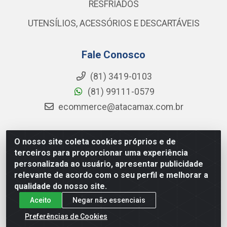
RESFRIADOS
UTENSÍLIOS, ACESSÓRIOS E DESCARTÁVEIS
Fale Conosco
(81) 3419-0103
(81) 99111-0579
ecommerce@atacamax.com.br
O nosso site coleta cookies próprios e de
Atacamax Importadora de Alimentos LTDA - RODOVIA BR-
terceiros para proporcionar uma experiência
101 - SUL, KM 79,60 GP E GALPAO:D - Muribeca, Jaboatão dos
personalizada ao usuário, apresentar publicidade
Guararapes - PE, 54355-010 - CNPJ 08.305.623/0001-84
relevante de acordo com o seu perfil e melhorar a
qualidade do nosso site.
Aceito
Negar não essenciais
Preferências de Cookies