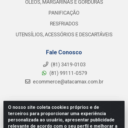
ÓLEOS, MARGARINAS E GORDURAS
PANIFICAÇÃO
RESFRIADOS
UTENSÍLIOS, ACESSÓRIOS E DESCARTÁVEIS
Fale Conosco
(81) 3419-0103
(81) 99111-0579
ecommerce@atacamax.com.br
Atacamax Importadora de Alimentos LTDA - RODOVIA
O nosso site coleta cookies próprios e de
BR-101 - SUL, KM 79,60 GP E GALPAO:D - Muribeca,
terceiros para proporcionar uma experiência
Jaboatão dos Guararapes - PE, 54355-010 - CNPJ
personalizada ao usuário, apresentar publicidade
08.305.623/0001-84
relevante de acordo com o seu perfil e melhorar a