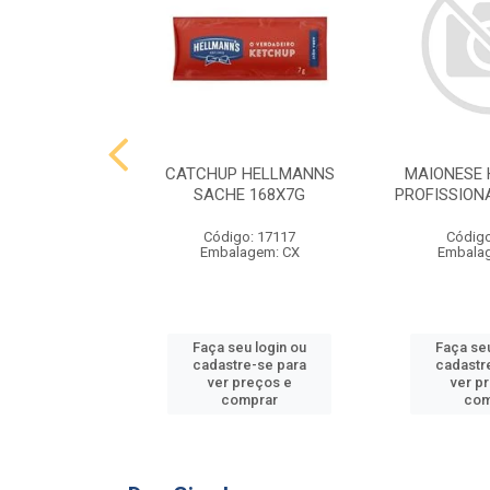
 HELLMANNS
CATCHUP HELLMANNS
MAIONESE
2,8 KG
SACHE 168X7G
PROFISSIONA
o: 9395
Código: 17117
Código
agem: SC
Embalagem: CX
Embala
u login ou
Faça seu login ou
Faça seu
e-se para
cadastre-se para
cadastr
reços e
ver preços e
ver p
mprar
comprar
com