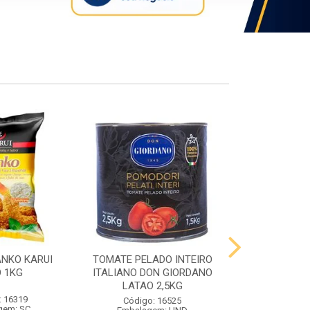
ANKO KARUI
TOMATE PELADO INTEIRO
QUEIJO PR
 1KG
ITALIANO DON GIORDANO
PRATO VIG
LATAO 2,5KG
: 16319
Código:
Código: 16525
gem: SC
Embalag