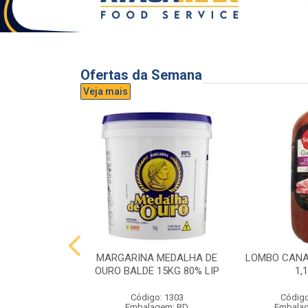
Ofertas da Semana
Veja mais
UVA AURORA
MARGARINA MEDALHA DE
LOMBO CANA
IDRO 1,5L
OURO BALDE 15KG 80% LIP
1,
o: 3296
Código: 1303
Código
gem: UND
Embalagem: BD
Embala