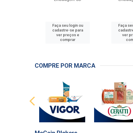
u login ou
Faça seu login ou
Faça seu
e-se para
cadastre-se para
cadastr
reços e
ver preços e
ver p
mprar
comprar
com
COMPRE POR MARCA