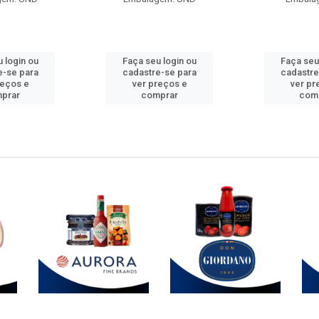
 login ou
Faça seu login ou
Faça seu
e-se para
cadastre-se para
cadastre
reços e
ver preços e
ver pr
prar
comprar
com