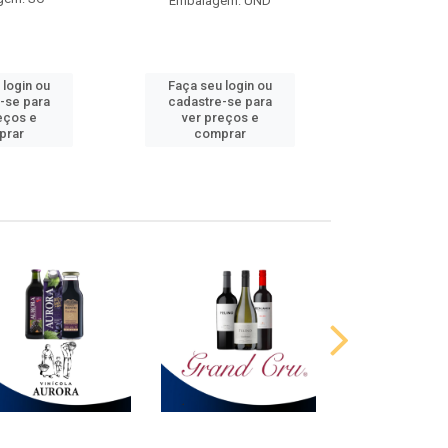
Embalagem: UND
 login ou
Faça seu login ou
Faça seu 
-se para
cadastre-se para
cadastre
eços e
ver preços e
ver pr
prar
comprar
comp