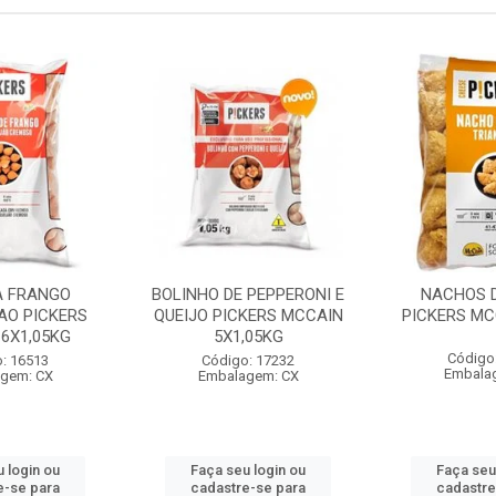
A FRANGO
BOLINHO DE PEPPERONI E
NACHOS D
AO PICKERS
QUEIJO PICKERS MCCAIN
PICKERS MC
6X1,05KG
5X1,05KG
Código
: 16513
Código: 17232
Embala
gem: CX
Embalagem: CX
 login ou
Faça seu login ou
Faça seu
e-se para
cadastre-se para
cadastre