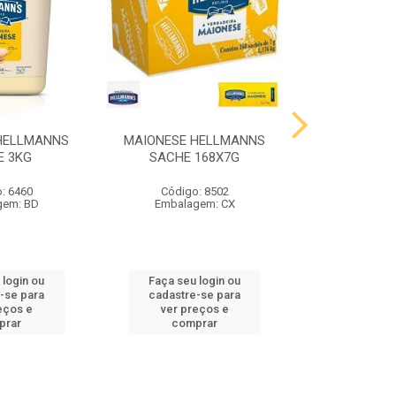
HELLMANNS
MAIONESE HELLMANNS
MOSTARDA 
E 3KG
SACHE 168X7G
SACHE 
: 6460
Código: 8502
Código
gem: BD
Embalagem: CX
Embalag
 login ou
Faça seu login ou
Faça seu 
-se para
cadastre-se para
cadastre
eços e
ver preços e
ver pr
prar
comprar
comp