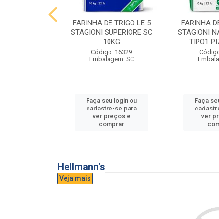
E TRIGO LE 5
FARINHA DE TRIGO LE 5
FARINHA DE
PASTA FRESCA
STAGIONI SUPERIORE SC
STAGIONI N
0KG
10KG
TIPO1 P
o: 16865
Código: 16329
Código
agem: SC
Embalagem: SC
Embala
u login ou
Faça seu login ou
Faça seu
e-se para
cadastre-se para
cadastr
reços e
ver preços e
ver p
mprar
comprar
com
Hellmann's
Veja mais