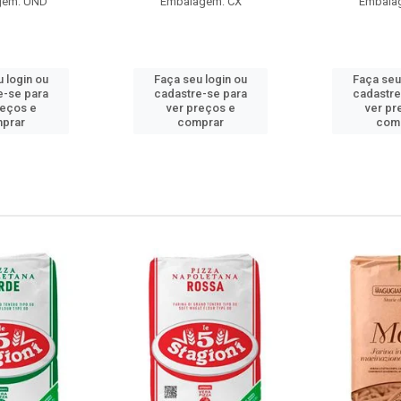
gem: UND
Embalagem: CX
Embala
 login ou
Faça seu login ou
Faça seu
e-se para
cadastre-se para
cadastre
reços e
ver preços e
ver pr
prar
comprar
com