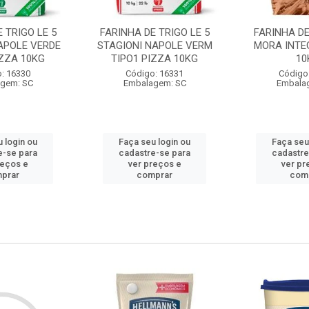
 TRIGO LE 5
FARINHA DE TRIGO LE 5
FARINHA DE
APOLE VERDE
STAGIONI NAPOLE VERM
MORA INTE
IZZA 10KG
TIPO1 PIZZA 10KG
10
: 16330
Código: 16331
Código
gem: SC
Embalagem: SC
Embala
 login ou
Faça seu login ou
Faça seu
e-se para
cadastre-se para
cadastre
reços e
ver preços e
ver pr
prar
comprar
com