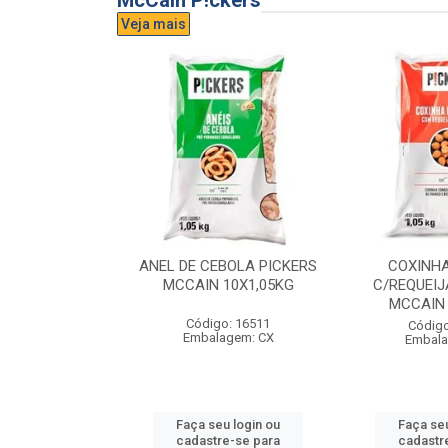
McCain P!ckers
Veja mais
DE QUEIJO
ANEL DE CEBOLA PICKERS
COXINH
CCAIN 6X1KG
MCCAIN 10X1,05KG
C/REQUEIJ
MCCAIN 
o: 17300
Código: 16511
Código
agem: CX
Embalagem: CX
Embala
u login ou
Faça seu login ou
Faça seu
e-se para
cadastre-se para
cadastr