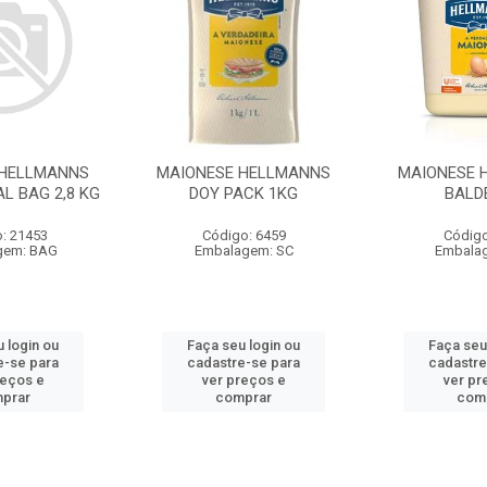
 HELLMANNS
MAIONESE HELLMANNS
MAIONESE 
L BAG 2,8 KG
DOY PACK 1KG
BALD
: 21453
Código: 6459
Código
gem: BAG
Embalagem: SC
Embala
 login ou
Faça seu login ou
Faça seu
e-se para
cadastre-se para
cadastre
reços e
ver preços e
ver pr
prar
comprar
com