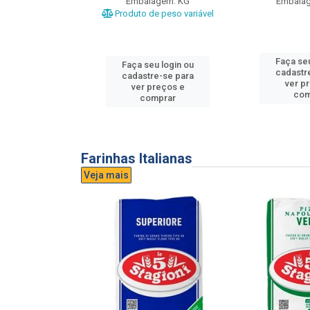
gem: UND
Embalagem: KG
Embala
Produto de peso variável
u login ou
Faça seu
Faça seu login ou
e-se para
cadastr
cadastre-se para
reços e
ver p
ver preços e
mprar
com
comprar
Farinhas Italianas
Veja mais