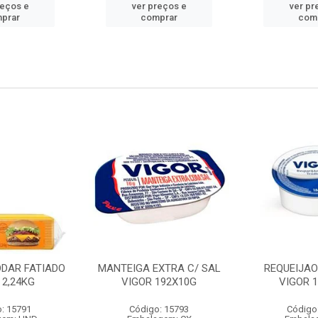
reços e
ver preços e
ver pr
prar
comprar
com
DDAR FATIADO
MANTEIGA EXTRA C/ SAL
REQUEIJA
 2,24KG
VIGOR 192X10G
VIGOR 
: 15791
Código: 15793
Código