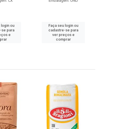
gem: CX
Embalagem: UND
Embalag
Produto de 
 login ou
Faça seu login ou
Faça seu 
-se para
cadastre-se para
cadastre
eços e
ver preços e
ver pr
prar
comprar
comp