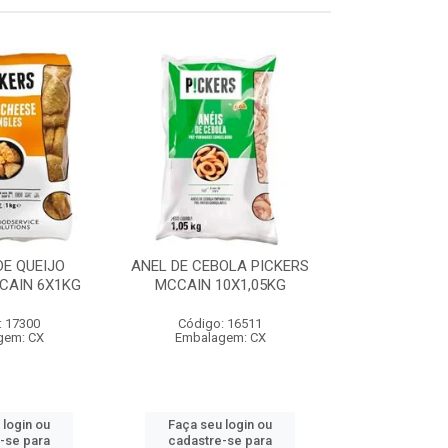
E QUEIJO
ANEL DE CEBOLA PICKERS
COXINHA
CAIN 6X1KG
MCCAIN 10X1,05KG
C/REQUEIJA
MCCAIN 6
: 17300
Código: 16511
Código:
gem: CX
Embalagem: CX
Embalag
 login ou
Faça seu login ou
Faça seu 
-se para
cadastre-se para
cadastre