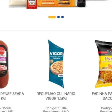
DENSE SEARA
REQUEIJAO CULINARIO
FARINHA P
1 KG
VIGOR 1,5KG
SACO
: 15628
Código: 15784
Código
gem: UND
Embalagem: UND
Embala