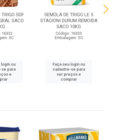
 TRIGO SDF
SEMOLA DE TRIGO LE 5
FARINHA DE 
GRAL SACO
STAGIONI DURUM REMOIDA
STAGIONI PA
KG
SACO 10KG
10
: 16332
Código: 16333
Código:
gem: SC
Embalagem: SC
Embalag
 login ou
Faça seu login ou
Faça seu 
-se para
cadastre-se para
cadastre
eços e
ver preços e
ver pr
prar
comprar
comp