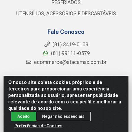
RESFRIADOS
UTENSÍLIOS, ACESSÓRIOS E DESCARTÁVEIS
Fale Conosco
(81) 3419-0103
(81) 99111-0579
ecommerce@atacamax.com.br
O nosso site coleta cookies próprios e de
Atacamax Importadora de Alimentos LTDA - RODOVIA BR-
terceiros para proporcionar uma experiência
101 - SUL, KM 79,60 GP E GALPAO:D - Muribeca, Jaboatão dos
personalizada ao usuário, apresentar publicidade
Guararapes - PE, 54355-010 - CNPJ 08.305.623/0001-84
relevante de acordo com o seu perfil e melhorar a
qualidade do nosso site.
Aceito
Negar não essenciais
Preferências de Cookies