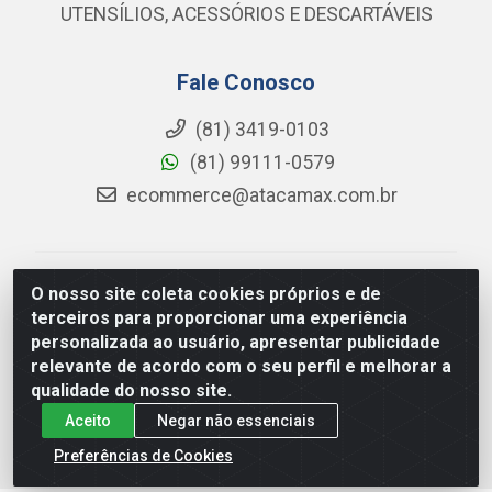
UTENSÍLIOS, ACESSÓRIOS E DESCARTÁVEIS
Fale Conosco
(81) 3419-0103
(81) 99111-0579
ecommerce@atacamax.com.br
Atacamax Importadora de Alimentos LTDA - RODOVIA
O nosso site coleta cookies próprios e de
BR-101 - SUL, KM 79,60 GP E GALPAO:D - Muribeca,
terceiros para proporcionar uma experiência
Jaboatão dos Guararapes - PE, 54355-010 - CNPJ
personalizada ao usuário, apresentar publicidade
08.305.623/0001-84
relevante de acordo com o seu perfil e melhorar a
qualidade do nosso site.
Aceito
Negar não essenciais
Preferências de Cookies