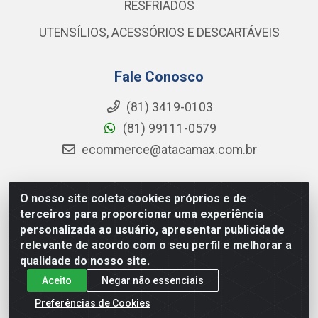
RESFRIADOS
UTENSÍLIOS, ACESSÓRIOS E DESCARTÁVEIS
Fale Conosco
(81) 3419-0103
(81) 99111-0579
ecommerce@atacamax.com.br
O nosso site coleta cookies próprios e de
Atacamax Importadora de Alimentos LTDA - RODOVIA BR-
terceiros para proporcionar uma experiência
101 - SUL, KM 79,60 GP E GALPAO:D - Muribeca, Jaboatão dos
personalizada ao usuário, apresentar publicidade
Guararapes - PE, 54355-010 - CNPJ 08.305.623/0001-84
relevante de acordo com o seu perfil e melhorar a
qualidade do nosso site.
Aceito
Negar não essenciais
Preferências de Cookies