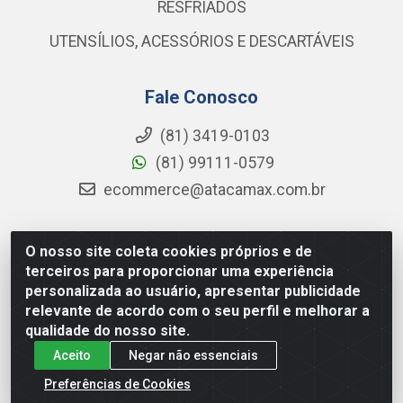
RESFRIADOS
UTENSÍLIOS, ACESSÓRIOS E DESCARTÁVEIS
Fale Conosco
(81) 3419-0103
(81) 99111-0579
ecommerce@atacamax.com.br
O nosso site coleta cookies próprios e de
Atacamax Importadora de Alimentos LTDA - RODOVIA BR-
terceiros para proporcionar uma experiência
101 - SUL, KM 79,60 GP E GALPAO:D - Muribeca, Jaboatão dos
personalizada ao usuário, apresentar publicidade
Guararapes - PE, 54355-010 - CNPJ 08.305.623/0001-84
relevante de acordo com o seu perfil e melhorar a
qualidade do nosso site.
Aceito
Negar não essenciais
Preferências de Cookies