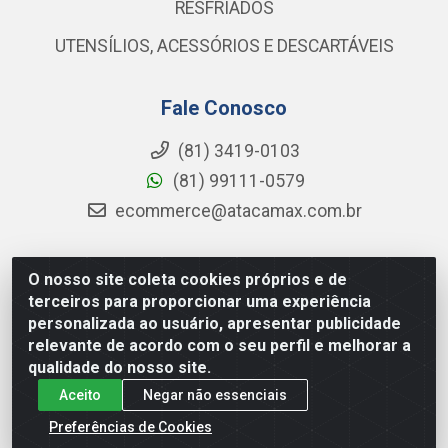
RESFRIADOS
UTENSÍLIOS, ACESSÓRIOS E DESCARTÁVEIS
Fale Conosco
(81) 3419-0103
(81) 99111-0579
ecommerce@atacamax.com.br
O nosso site coleta cookies próprios e de
Atacamax Importadora de Alimentos LTDA - RODOVIA BR-
terceiros para proporcionar uma experiência
101 - SUL, KM 79,60 GP E GALPAO:D - Muribeca, Jaboatão dos
personalizada ao usuário, apresentar publicidade
Guararapes - PE, 54355-010 - CNPJ 08.305.623/0001-84
relevante de acordo com o seu perfil e melhorar a
qualidade do nosso site.
Aceito
Negar não essenciais
Preferências de Cookies