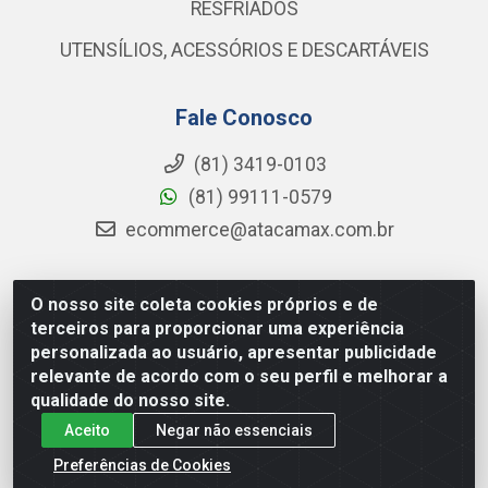
RESFRIADOS
UTENSÍLIOS, ACESSÓRIOS E DESCARTÁVEIS
Fale Conosco
(81) 3419-0103
(81) 99111-0579
ecommerce@atacamax.com.br
O nosso site coleta cookies próprios e de
Atacamax Importadora de Alimentos LTDA - RODOVIA BR-
terceiros para proporcionar uma experiência
101 - SUL, KM 79,60 GP E GALPAO:D - Muribeca, Jaboatão dos
personalizada ao usuário, apresentar publicidade
Guararapes - PE, 54355-010 - CNPJ 08.305.623/0001-84
relevante de acordo com o seu perfil e melhorar a
qualidade do nosso site.
Aceito
Negar não essenciais
Preferências de Cookies