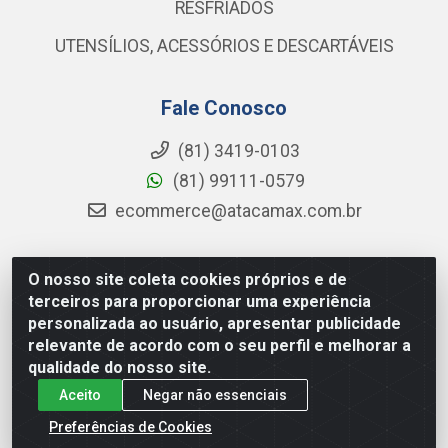
RESFRIADOS
UTENSÍLIOS, ACESSÓRIOS E DESCARTÁVEIS
Fale Conosco
(81) 3419-0103
(81) 99111-0579
ecommerce@atacamax.com.br
O nosso site coleta cookies próprios e de
Atacamax Importadora de Alimentos LTDA - RODOVIA BR-
terceiros para proporcionar uma experiência
101 - SUL, KM 79,60 GP E GALPAO:D - Muribeca, Jaboatão dos
personalizada ao usuário, apresentar publicidade
Guararapes - PE, 54355-010 - CNPJ 08.305.623/0001-84
relevante de acordo com o seu perfil e melhorar a
qualidade do nosso site.
Aceito
Negar não essenciais
Preferências de Cookies