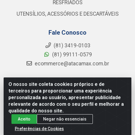
RESFRIADOS
UTENSÍLIOS, ACESSÓRIOS E DESCARTÁVEIS
Fale Conosco
(81) 3419-0103
(81) 99111-0579
ecommerce@atacamax.com.br
O nosso site coleta cookies próprios e de
Atacamax Importadora de Alimentos LTDA - RODOVIA BR-
terceiros para proporcionar uma experiência
101 - SUL, KM 79,60 GP E GALPAO:D - Muribeca, Jaboatão dos
personalizada ao usuário, apresentar publicidade
Guararapes - PE, 54355-010 - CNPJ 08.305.623/0001-84
relevante de acordo com o seu perfil e melhorar a
qualidade do nosso site.
Aceito
Negar não essenciais
Preferências de Cookies