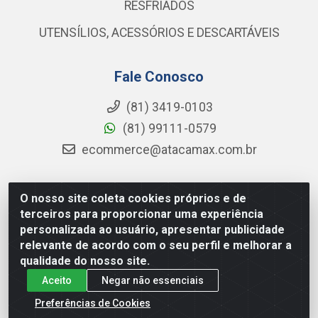
RESFRIADOS
UTENSÍLIOS, ACESSÓRIOS E DESCARTÁVEIS
Fale Conosco
(81) 3419-0103
(81) 99111-0579
ecommerce@atacamax.com.br
O nosso site coleta cookies próprios e de
Atacamax Importadora de Alimentos LTDA - RODOVIA BR-
terceiros para proporcionar uma experiência
101 - SUL, KM 79,60 GP E GALPAO:D - Muribeca, Jaboatão dos
personalizada ao usuário, apresentar publicidade
Guararapes - PE, 54355-010 - CNPJ 08.305.623/0001-84
relevante de acordo com o seu perfil e melhorar a
qualidade do nosso site.
Aceito
Negar não essenciais
Preferências de Cookies