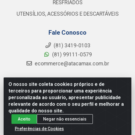
RESFRIADOS
UTENSÍLIOS, ACESSÓRIOS E DESCARTÁVEIS
Fale Conosco
(81) 3419-0103
(81) 99111-0579
ecommerce@atacamax.com.br
O nosso site coleta cookies próprios e de
Atacamax Importadora de Alimentos LTDA - RODOVIA BR-
terceiros para proporcionar uma experiência
101 - SUL, KM 79,60 GP E GALPAO:D - Muribeca, Jaboatão dos
personalizada ao usuário, apresentar publicidade
Guararapes - PE, 54355-010 - CNPJ 08.305.623/0001-84
relevante de acordo com o seu perfil e melhorar a
qualidade do nosso site.
Aceito
Negar não essenciais
Preferências de Cookies