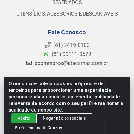
RESFRIADOS
UTENSÍLIOS, ACESSÓRIOS E DESCARTÁVEIS
Fale Conosco
(81) 3419-0103
(81) 99111-0579
ecommerce@atacamax.com.br
O nosso site coleta cookies próprios e de
Atacamax Importadora de Alimentos LTDA - RODOVIA BR-
terceiros para proporcionar uma experiência
101 - SUL, KM 79,60 GP E GALPAO:D - Muribeca, Jaboatão dos
personalizada ao usuário, apresentar publicidade
Guararapes - PE, 54355-010 - CNPJ 08.305.623/0001-84
relevante de acordo com o seu perfil e melhorar a
qualidade do nosso site.
Aceito
Negar não essenciais
Preferências de Cookies