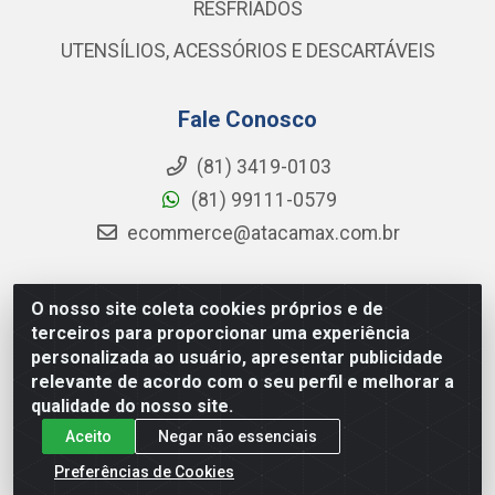
RESFRIADOS
UTENSÍLIOS, ACESSÓRIOS E DESCARTÁVEIS
Fale Conosco
(81) 3419-0103
(81) 99111-0579
ecommerce@atacamax.com.br
O nosso site coleta cookies próprios e de
Atacamax Importadora de Alimentos LTDA - RODOVIA BR-
terceiros para proporcionar uma experiência
101 - SUL, KM 79,60 GP E GALPAO:D - Muribeca, Jaboatão dos
personalizada ao usuário, apresentar publicidade
Guararapes - PE, 54355-010 - CNPJ 08.305.623/0001-84
relevante de acordo com o seu perfil e melhorar a
qualidade do nosso site.
Aceito
Negar não essenciais
Preferências de Cookies