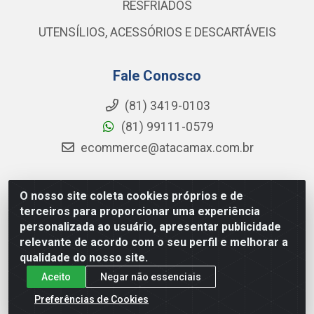
RESFRIADOS
UTENSÍLIOS, ACESSÓRIOS E DESCARTÁVEIS
Fale Conosco
(81) 3419-0103
(81) 99111-0579
ecommerce@atacamax.com.br
O nosso site coleta cookies próprios e de
Atacamax Importadora de Alimentos LTDA - RODOVIA BR-
terceiros para proporcionar uma experiência
101 - SUL, KM 79,60 GP E GALPAO:D - Muribeca, Jaboatão dos
personalizada ao usuário, apresentar publicidade
Guararapes - PE, 54355-010 - CNPJ 08.305.623/0001-84
relevante de acordo com o seu perfil e melhorar a
qualidade do nosso site.
Aceito
Negar não essenciais
Preferências de Cookies