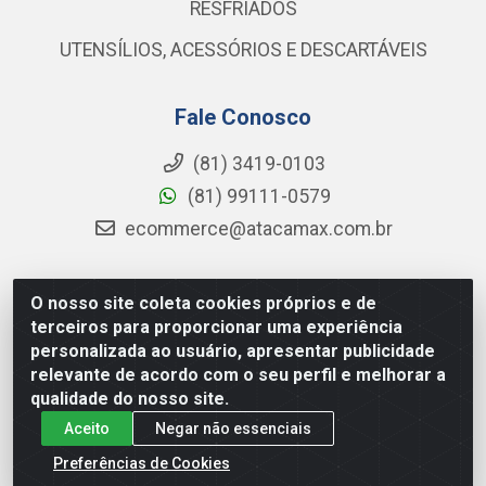
RESFRIADOS
UTENSÍLIOS, ACESSÓRIOS E DESCARTÁVEIS
Fale Conosco
(81) 3419-0103
(81) 99111-0579
ecommerce@atacamax.com.br
O nosso site coleta cookies próprios e de
Atacamax Importadora de Alimentos LTDA - RODOVIA BR-
terceiros para proporcionar uma experiência
101 - SUL, KM 79,60 GP E GALPAO:D - Muribeca, Jaboatão dos
personalizada ao usuário, apresentar publicidade
Guararapes - PE, 54355-010 - CNPJ 08.305.623/0001-84
relevante de acordo com o seu perfil e melhorar a
qualidade do nosso site.
Aceito
Negar não essenciais
Preferências de Cookies