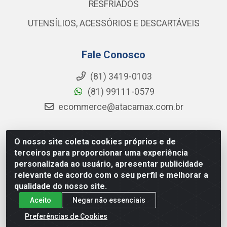
RESFRIADOS
UTENSÍLIOS, ACESSÓRIOS E DESCARTÁVEIS
Fale Conosco
(81) 3419-0103
(81) 99111-0579
ecommerce@atacamax.com.br
O nosso site coleta cookies próprios e de
Atacamax Importadora de Alimentos LTDA - RODOVIA BR-
terceiros para proporcionar uma experiência
101 - SUL, KM 79,60 GP E GALPAO:D - Muribeca, Jaboatão dos
personalizada ao usuário, apresentar publicidade
Guararapes - PE, 54355-010 - CNPJ 08.305.623/0001-84
relevante de acordo com o seu perfil e melhorar a
qualidade do nosso site.
Aceito
Negar não essenciais
Preferências de Cookies