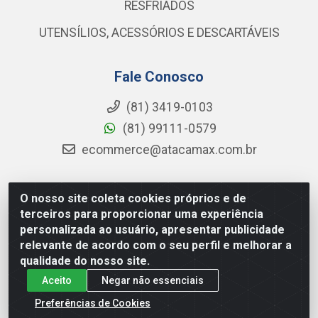
RESFRIADOS
UTENSÍLIOS, ACESSÓRIOS E DESCARTÁVEIS
Fale Conosco
(81) 3419-0103
(81) 99111-0579
ecommerce@atacamax.com.br
O nosso site coleta cookies próprios e de
Atacamax Importadora de Alimentos LTDA - RODOVIA BR-
terceiros para proporcionar uma experiência
101 - SUL, KM 79,60 GP E GALPAO:D - Muribeca, Jaboatão dos
personalizada ao usuário, apresentar publicidade
Guararapes - PE, 54355-010 - CNPJ 08.305.623/0001-84
relevante de acordo com o seu perfil e melhorar a
qualidade do nosso site.
Aceito
Negar não essenciais
Preferências de Cookies