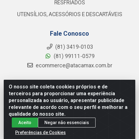
RESFRIADOS
UTENSÍLIOS, ACESSÓRIOS E DESCARTÁVEIS
Fale Conosco
(81) 3419-0103
(81) 99111-0579
ecommerce@atacamax.com.br
O nosso site coleta cookies próprios e de
Atacamax Importadora de Alimentos LTDA - RODOVIA BR-
terceiros para proporcionar uma experiência
101 - SUL, KM 79,60 GP E GALPAO:D - Muribeca, Jaboatão dos
personalizada ao usuário, apresentar publicidade
Guararapes - PE, 54355-010 - CNPJ 08.305.623/0001-84
relevante de acordo com o seu perfil e melhorar a
qualidade do nosso site.
Aceito
Negar não essenciais
Preferências de Cookies