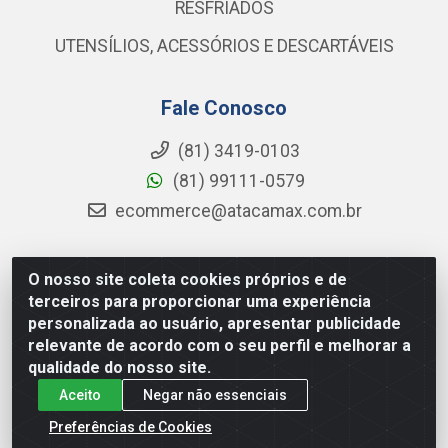
RESFRIADOS
UTENSÍLIOS, ACESSÓRIOS E DESCARTÁVEIS
Fale Conosco
(81) 3419-0103
(81) 99111-0579
ecommerce@atacamax.com.br
O nosso site coleta cookies próprios e de
Atacamax Importadora de Alimentos LTDA - RODOVIA BR-
terceiros para proporcionar uma experiência
101 - SUL, KM 79,60 GP E GALPAO:D - Muribeca, Jaboatão dos
personalizada ao usuário, apresentar publicidade
Guararapes - PE, 54355-010 - CNPJ 08.305.623/0001-84
relevante de acordo com o seu perfil e melhorar a
qualidade do nosso site.
Aceito
Negar não essenciais
Preferências de Cookies