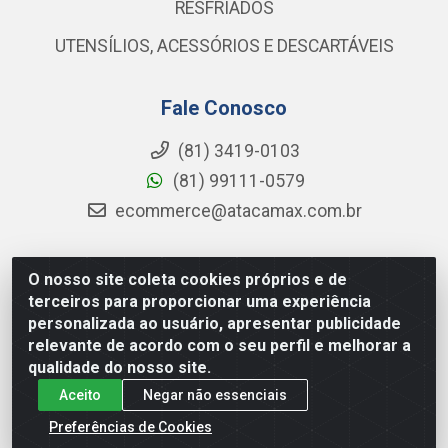
RESFRIADOS
UTENSÍLIOS, ACESSÓRIOS E DESCARTÁVEIS
Fale Conosco
(81) 3419-0103
(81) 99111-0579
ecommerce@atacamax.com.br
O nosso site coleta cookies próprios e de
Atacamax Importadora de Alimentos LTDA - RODOVIA BR-
terceiros para proporcionar uma experiência
101 - SUL, KM 79,60 GP E GALPAO:D - Muribeca, Jaboatão dos
personalizada ao usuário, apresentar publicidade
Guararapes - PE, 54355-010 - CNPJ 08.305.623/0001-84
relevante de acordo com o seu perfil e melhorar a
qualidade do nosso site.
Aceito
Negar não essenciais
Preferências de Cookies