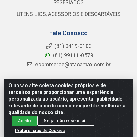
RESFRIADOS
UTENSÍLIOS, ACESSÓRIOS E DESCARTÁVEIS
Fale Conosco
(81) 3419-0103
(81) 99111-0579
ecommerce@atacamax.com.br
O nosso site coleta cookies próprios e de
Atacamax Importadora de Alimentos LTDA - RODOVIA BR-
terceiros para proporcionar uma experiência
101 - SUL, KM 79,60 GP E GALPAO:D - Muribeca, Jaboatão dos
personalizada ao usuário, apresentar publicidade
Guararapes - PE, 54355-010 - CNPJ 08.305.623/0001-84
relevante de acordo com o seu perfil e melhorar a
qualidade do nosso site.
Aceito
Negar não essenciais
Preferências de Cookies