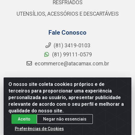
RESFRIADOS
UTENSÍLIOS, ACESSÓRIOS E DESCARTÁVEIS
Fale Conosco
(81) 3419-0103
(81) 99111-0579
ecommerce@atacamax.com.br
O nosso site coleta cookies próprios e de
Atacamax Importadora de Alimentos LTDA - RODOVIA BR-
terceiros para proporcionar uma experiência
101 - SUL, KM 79,60 GP E GALPAO:D - Muribeca, Jaboatão dos
personalizada ao usuário, apresentar publicidade
Guararapes - PE, 54355-010 - CNPJ 08.305.623/0001-84
relevante de acordo com o seu perfil e melhorar a
qualidade do nosso site.
Aceito
Negar não essenciais
Preferências de Cookies