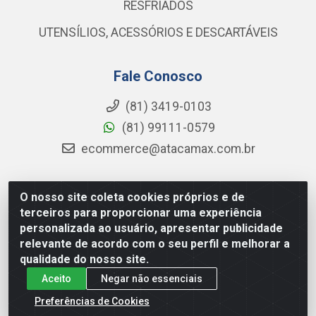
RESFRIADOS
UTENSÍLIOS, ACESSÓRIOS E DESCARTÁVEIS
Fale Conosco
(81) 3419-0103
(81) 99111-0579
ecommerce@atacamax.com.br
O nosso site coleta cookies próprios e de
Atacamax Importadora de Alimentos LTDA - RODOVIA BR-
terceiros para proporcionar uma experiência
101 - SUL, KM 79,60 GP E GALPAO:D - Muribeca, Jaboatão dos
personalizada ao usuário, apresentar publicidade
Guararapes - PE, 54355-010 - CNPJ 08.305.623/0001-84
relevante de acordo com o seu perfil e melhorar a
qualidade do nosso site.
Aceito
Negar não essenciais
Preferências de Cookies