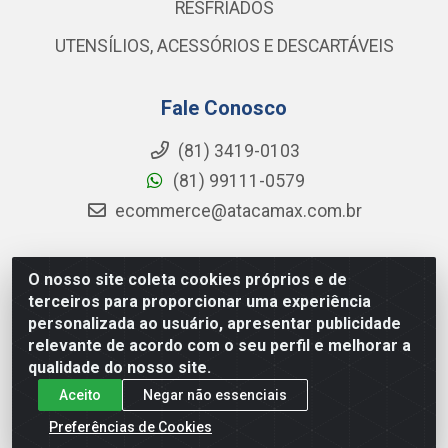
RESFRIADOS
UTENSÍLIOS, ACESSÓRIOS E DESCARTÁVEIS
Fale Conosco
(81) 3419-0103
(81) 99111-0579
ecommerce@atacamax.com.br
O nosso site coleta cookies próprios e de
Atacamax Importadora de Alimentos LTDA - RODOVIA BR-
terceiros para proporcionar uma experiência
101 - SUL, KM 79,60 GP E GALPAO:D - Muribeca, Jaboatão dos
personalizada ao usuário, apresentar publicidade
Guararapes - PE, 54355-010 - CNPJ 08.305.623/0001-84
relevante de acordo com o seu perfil e melhorar a
qualidade do nosso site.
Aceito
Negar não essenciais
Preferências de Cookies