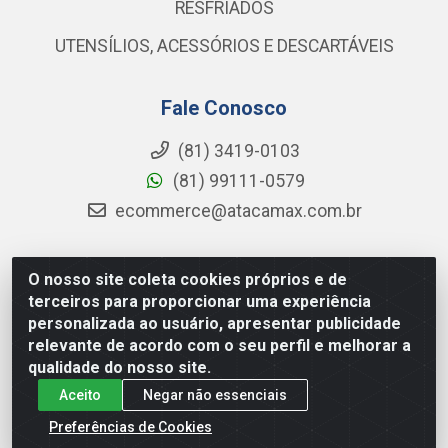
RESFRIADOS
UTENSÍLIOS, ACESSÓRIOS E DESCARTÁVEIS
Fale Conosco
(81) 3419-0103
(81) 99111-0579
ecommerce@atacamax.com.br
O nosso site coleta cookies próprios e de
Atacamax Importadora de Alimentos LTDA - RODOVIA BR-
terceiros para proporcionar uma experiência
101 - SUL, KM 79,60 GP E GALPAO:D - Muribeca, Jaboatão dos
personalizada ao usuário, apresentar publicidade
Guararapes - PE, 54355-010 - CNPJ 08.305.623/0001-84
relevante de acordo com o seu perfil e melhorar a
qualidade do nosso site.
Aceito
Negar não essenciais
Preferências de Cookies