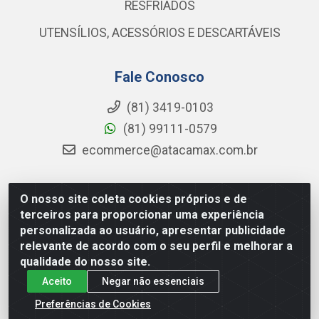
RESFRIADOS
UTENSÍLIOS, ACESSÓRIOS E DESCARTÁVEIS
Fale Conosco
(81) 3419-0103
(81) 99111-0579
ecommerce@atacamax.com.br
O nosso site coleta cookies próprios e de
Atacamax Importadora de Alimentos LTDA - RODOVIA BR-
terceiros para proporcionar uma experiência
101 - SUL, KM 79,60 GP E GALPAO:D - Muribeca, Jaboatão dos
personalizada ao usuário, apresentar publicidade
Guararapes - PE, 54355-010 - CNPJ 08.305.623/0001-84
relevante de acordo com o seu perfil e melhorar a
qualidade do nosso site.
Aceito
Negar não essenciais
Preferências de Cookies