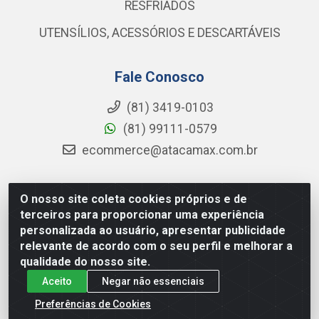
RESFRIADOS
UTENSÍLIOS, ACESSÓRIOS E DESCARTÁVEIS
Fale Conosco
(81) 3419-0103
(81) 99111-0579
ecommerce@atacamax.com.br
O nosso site coleta cookies próprios e de
Atacamax Importadora de Alimentos LTDA - RODOVIA BR-
terceiros para proporcionar uma experiência
101 - SUL, KM 79,60 GP E GALPAO:D - Muribeca, Jaboatão dos
personalizada ao usuário, apresentar publicidade
Guararapes - PE, 54355-010 - CNPJ 08.305.623/0001-84
relevante de acordo com o seu perfil e melhorar a
qualidade do nosso site.
Aceito
Negar não essenciais
Preferências de Cookies