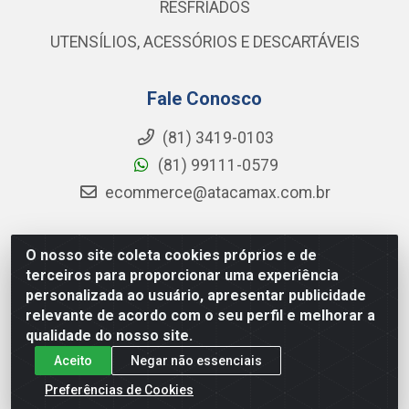
RESFRIADOS
UTENSÍLIOS, ACESSÓRIOS E DESCARTÁVEIS
Fale Conosco
(81) 3419-0103
(81) 99111-0579
ecommerce@atacamax.com.br
O nosso site coleta cookies próprios e de
Atacamax Importadora de Alimentos LTDA - RODOVIA BR-
terceiros para proporcionar uma experiência
101 - SUL, KM 79,60 GP E GALPAO:D - Muribeca, Jaboatão dos
personalizada ao usuário, apresentar publicidade
Guararapes - PE, 54355-010 - CNPJ 08.305.623/0001-84
relevante de acordo com o seu perfil e melhorar a
qualidade do nosso site.
Aceito
Negar não essenciais
Preferências de Cookies