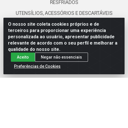
RESFRIADOS
UTENSÍLIOS, ACESSÓRIOS E DESCARTÁVEIS
O nosso site coleta cookies próprios e de
Fale Conosco
terceiros para proporcionar uma experiência
personalizada ao usuário, apresentar publicidade
(81) 3419-0103
relevante de acordo com o seu perfil e melhorar a
qualidade do nosso site.
(81) 99111-0579
Aceito
Negar não essenciais
ecommerce@atacamax.com.br
Preferências de Cookies
Atacamax Importadora de Alimentos LTDA - RODOVIA BR-
101 - SUL, KM 79,60 GP E GALPAO:D - Muribeca, Jaboatão dos
Guararapes - PE, 54355-010 - CNPJ 08.305.623/0001-84