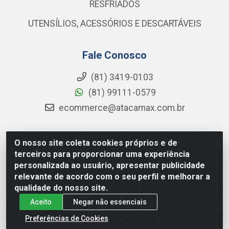
RESFRIADOS
UTENSÍLIOS, ACESSÓRIOS E DESCARTÁVEIS
Fale Conosco
(81) 3419-0103
(81) 99111-0579
ecommerce@atacamax.com.br
O nosso site coleta cookies próprios e de
Atacamax Importadora de Alimentos LTDA - RODOVIA BR-
terceiros para proporcionar uma experiência
101 - SUL, KM 79,60 GP E GALPAO:D - Muribeca, Jaboatão dos
personalizada ao usuário, apresentar publicidade
Guararapes - PE, 54355-010 - CNPJ 08.305.623/0001-84
relevante de acordo com o seu perfil e melhorar a
qualidade do nosso site.
Aceito
Negar não essenciais
Preferências de Cookies