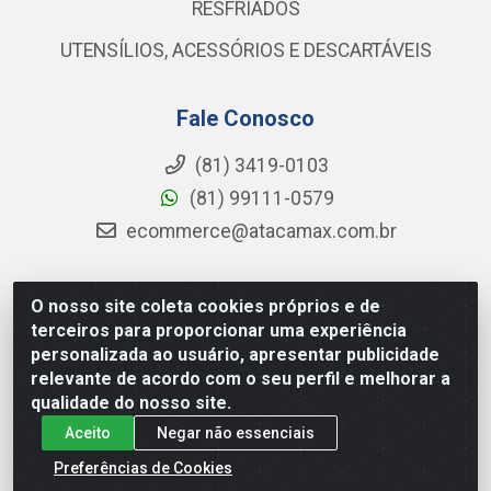
RESFRIADOS
UTENSÍLIOS, ACESSÓRIOS E DESCARTÁVEIS
Fale Conosco
(81) 3419-0103
(81) 99111-0579
ecommerce@atacamax.com.br
O nosso site coleta cookies próprios e de
Atacamax Importadora de Alimentos LTDA - RODOVIA BR-
terceiros para proporcionar uma experiência
101 - SUL, KM 79,60 GP E GALPAO:D - Muribeca, Jaboatão dos
personalizada ao usuário, apresentar publicidade
Guararapes - PE, 54355-010 - CNPJ 08.305.623/0001-84
relevante de acordo com o seu perfil e melhorar a
qualidade do nosso site.
Aceito
Negar não essenciais
Preferências de Cookies